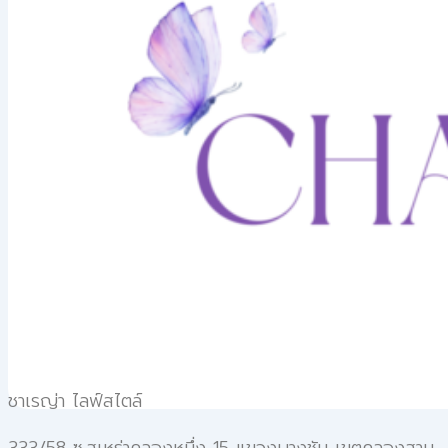
ชาเรญ่า ไลฟ์สไตล์
333/58 ซ.สุเหร่าคลองหนึ่ง 15 แขวงบางชัน เขตคลองสาม