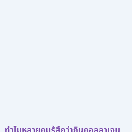
ทำไมหลายคนรู้สึกว่ากินคอลลาเจน