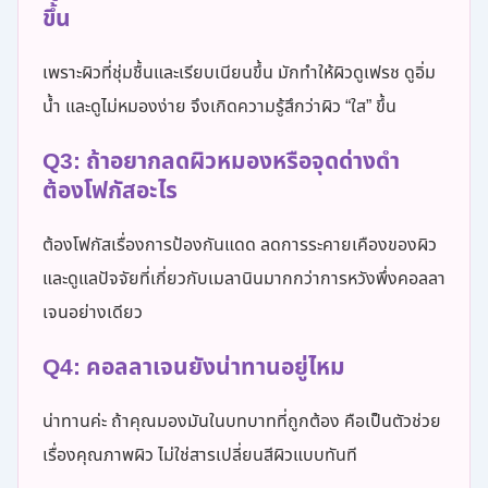
ขึ้น
เพราะผิวที่ชุ่มชื้นและเรียบเนียนขึ้น มักทำให้ผิวดูเฟรช ดูอิ่ม
น้ำ และดูไม่หมองง่าย จึงเกิดความรู้สึกว่าผิว “ใส” ขึ้น
Q3: ถ้าอยากลดผิวหมองหรือจุดด่างดำ
ต้องโฟกัสอะไร
ต้องโฟกัสเรื่องการป้องกันแดด ลดการระคายเคืองของผิว
และดูแลปัจจัยที่เกี่ยวกับเมลานินมากกว่าการหวังพึ่งคอลลา
เจนอย่างเดียว
Q4: คอลลาเจนยังน่าทานอยู่ไหม
น่าทานค่ะ ถ้าคุณมองมันในบทบาทที่ถูกต้อง คือเป็นตัวช่วย
เรื่องคุณภาพผิว ไม่ใช่สารเปลี่ยนสีผิวแบบทันที