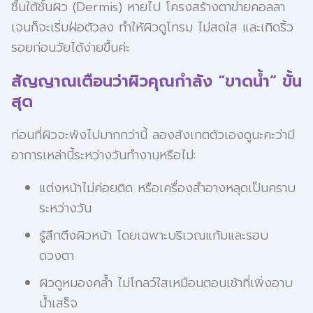
ชื้นใต้ชั้นผิว (Dermis) หายไป โครงสร้างตาข่ายคอลลา
เจนก็จะเริ่มฝ่อตัวลง ทำให้ผิวดูโทรม ไม่สดใส และเกิดริ้ว
รอยก่อนวัยได้ง่ายขึ้นค่ะ
สัญญาณเตือนว่าผิวคุณกำลัง “ขาดน้ำ” ขั้น
สุด
ก่อนที่ผิวจะพังไปมากกว่านี้ ลองสังเกตตัวเองดูนะคะว่ามี
อาการเหล่านี้ระหว่างวันทำงานหรือไม่:
แต่งหน้าไม่ค่อยติด หรือเครื่องสำอางหลุดเป็นคราบ
ระหว่างวัน
รู้สึกตึงผิวหน้า โดยเฉพาะบริเวณแก้มและรอบ
ดวงตา
ผิวดูหมองคล้ำ ไม่โกลว์ใสเหมือนตอนเช้าที่เพิ่งอาบ
น้ำเสร็จ