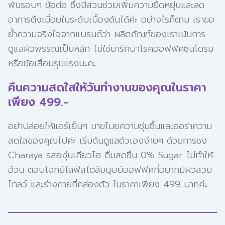
พันรอบๆ ข้อต่อ ซึ่งมีส่วนช่วยเพิ่มความยืดหยุ่นและลด
อาการตึงเมื่อยในระดับเบื้องต้นได้ค่ะ อย่างไรก็ตาม เราขอ
ย้ำความจริงใจจากแบรนด์ว่า ผลิตภัณฑ์ของเราเน้นการ
ดูแลผิวพรรณเป็นหลัก ไม่ใช่ยารักษาโรคออฟฟิศซินโดรม
หรือข้อเสื่อมรุนแรงนะคะ
คืนความสดใสให้วันทำงานของคุณในราคา
เพียง 499.-
อย่าปล่อยให้แอร์เย็นๆ มาขโมยความชุ่มชื้นและออร่าความ
สดใสของคุณไปค่ะ เริ่มต้นดูแลตัวเองง่ายๆ ด้วยการชง
Charaya รสองุ่นเคียวโฮ ดื่มสดชื่น 0% Sugar ไม่ทำให้
อ้วน ตอบโจทย์ไลฟ์สไตล์มนุษย์ออฟฟิศที่อยากมีผิวสวย
โกลว์ และร่างกายที่คล่องตัว ในราคาเพียง 499 บาทค่ะ