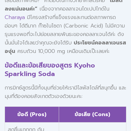
เสื่อมสภาพไหม?” คำตอบในทางวิทยาศาสตร์คือ
“ไม่ลด
ลงแน่นอนค่ะ”
เนื่องจากคอลลาเจนไดเปปไทด์ใน
Charaya
มีโครงสร้างที่แข็งแรงและทนต่อสภาพกรด
อ่อนๆ ได้ดีมาก ก๊าซในโซดา (Carbonic Acid) ไม่มีความ
รุนแรงพอที่จะไปย่อยสลายพันธะของคอลลาเจนได้ค่ะ ดัง
นั้นมั่นใจได้เลยว่าคุณจะยังได้รับ
ประโยชน์คอลลาเจนรส
องุ่น
ครบถ้วน 10,000 mg เหมือนเดิมเป๊ะเลยค่ะ
ข้อดีและข้อเสียของสูตร Kyoho
Sparkling Soda
การมิกซ์สูตรนี้มีทั้งมุมที่ช่วยให้เรามีไลฟ์สไตล์ที่สนุกขึ้น และ
มุมที่ต้องคอยสังเกตตัวเองด้วยนะคะ:
ข้อดี (Pros)
ข้อเสีย (Cons)
สดชื่นมากกก ดับ