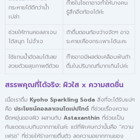
ก๊าซในโซดาอาจทำให้บางคน
กระหายได้ดีกว่าน้ำ
รู้สึกอืดท้องได้ค่ะ
เปล่า
ช่วยให้ทานคอลลาเจน
ถ้าดื่มตอนท้องว่างจัดๆ อาจ
ได้สนุก ไม่จำเจ
ระคายเคืองกระเพาะได้นะคะ
ใช้แทนน้ำอัดลมได้เลย
ก๊าซอาจมีผลต่อเคลือบฟันถ้า
สวยด้วยสุขภาพดีด้วย
ดื่มในปริมาณที่มากเกินไปค่ะ
สรรพคุณที่ได้จริง: ผิวใส x ความสดชื่น
เมื่อเราดื่ม
Kyoho Sparkling Soda
สิ่งที่จะได้รับแน่ๆ
คือ
ประโยชน์คอลลาเจนไดเปปไทด์
ที่ช่วยเรื่องความ
ยืดหยุ่นของผิว ผสานกับ
Astaxanthin
ที่ช่วยเป็น
กันแดดแบบกินจากภายในค่ะ แต่ที่พิเศษกว่านั้นคือ “ความ
เฟรช” ที่ช่วยให้ร่างกายตื่นตัว ลดความอยากทานของ