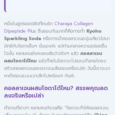
หนึ่งในสูตรยอดฮิตที่คนรัก
Charaya Collagen
Dipeptide Plus
ชื่นชอบกันมากก็คือการทำ
Kyoho
Sparkling Soda
หรือการนำคอลลาเจนองุ่นเคียวโฮมา
มิกซ์กับโซดาเย็นๆ นั่นเองค่ะ แต่ท่ามกลางความอร่อยชื่น
ใจนั้น หลายคนยังคงสงสัยว่าจริงๆ แล้ว
คอลลาเจน
ผสมโซดาได้ไหม
แล้วก๊าซในโซดาจะไปแอบทำลายโครง
สร้างคอลลาเจนของเราจนเสียของหรือเปล่า วันนี้เราจะมา
หาคำตอบแบบเจาะลึกไปพร้อมๆ กันค่ะ
คอลลาเจนผสมโซดาได้ไหม? สรรพคุณลด
ลงจริงหรือเปล่า
คำถามที่สาวๆ หลายคนกังวลคือ “โซดาจะทำให้คอลลาเจน