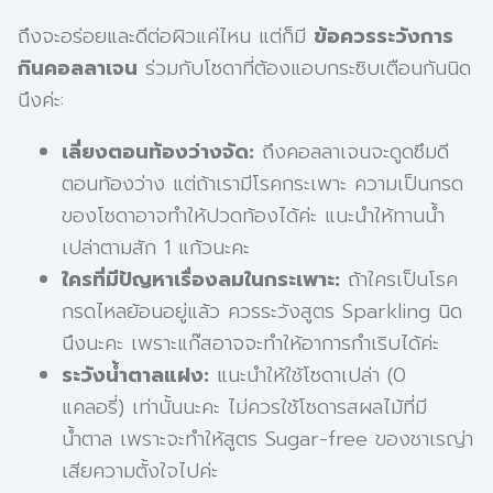
ถึงจะอร่อยและดีต่อผิวแค่ไหน แต่ก็มี
ข้อควรระวังการ
กินคอลลาเจน
ร่วมกับโซดาที่ต้องแอบกระซิบเตือนกันนิด
นึงค่ะ:
เลี่ยงตอนท้องว่างจัด:
ถึงคอลลาเจนจะดูดซึมดี
ตอนท้องว่าง แต่ถ้าเรามีโรคกระเพาะ ความเป็นกรด
ของโซดาอาจทำให้ปวดท้องได้ค่ะ แนะนำให้ทานน้ำ
เปล่าตามสัก 1 แก้วนะคะ
ใครที่มีปัญหาเรื่องลมในกระเพาะ:
ถ้าใครเป็นโรค
กรดไหลย้อนอยู่แล้ว ควรระวังสูตร Sparkling นิด
นึงนะคะ เพราะแก๊สอาจจะทำให้อาการกำเริบได้ค่ะ
ระวังน้ำตาลแฝง:
แนะนำให้ใช้โซดาเปล่า (0
แคลอรี่) เท่านั้นนะคะ ไม่ควรใช้โซดารสผลไม้ที่มี
น้ำตาล เพราะจะทำให้สูตร Sugar-free ของชาเรญ่า
เสียความตั้งใจไปค่ะ