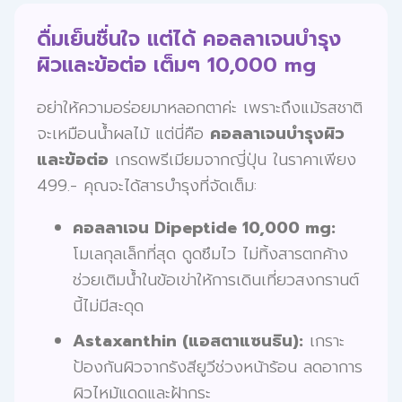
ดื่มเย็นชื่นใจ แต่ได้ คอลลาเจนบำรุง
ผิวและข้อต่อ เต็มๆ 10,000 mg
อย่าให้ความอร่อยมาหลอกตาค่ะ เพราะถึงแม้รสชาติ
จะเหมือนน้ำผลไม้ แต่นี่คือ
คอลลาเจนบำรุงผิว
และข้อต่อ
เกรดพรีเมียมจากญี่ปุ่น ในราคาเพียง
499.- คุณจะได้สารบำรุงที่จัดเต็ม:
คอลลาเจน Dipeptide 10,000 mg:
โมเลกุลเล็กที่สุด ดูดซึมไว ไม่ทิ้งสารตกค้าง
ช่วยเติมน้ำในข้อเข่าให้การเดินเที่ยวสงกรานต์
นี้ไม่มีสะดุด
Astaxanthin (แอสตาแซนธิน):
เกราะ
ป้องกันผิวจากรังสียูวีช่วงหน้าร้อน ลดอาการ
ผิวไหม้แดดและฝ้ากระ