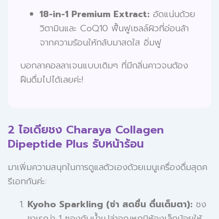
18-in-1 Premium Extract:
อัดแน่นด้วย
วิตามินและ CoQ10 ฟื้นฟูเซลล์ผิวที่อ่อนล้า
จากความร้อนให้กลับมาสดใส อิ่มฟู
บอกลาคอลลาเจนแบบเดิมๆ ที่มีกลิ่นคาวจนต้อง
ฝืนดื่มไปได้เลยค่ะ!
2 ไอเดียชง Charaya Collagen
Dipeptide Plus รับหน้าร้อน
มาเพิ่มความสนุกในการดูแลตัวเองด้วยเมนูเครื่องดื่มสุดค
รีเอทกันค่ะ:
Kyoho Sparkling (ซ่า สดชื่น ตื่นเต็มตา):
ชง
ชาเรญ่า 1 ซองกับน้ำเปล่าอุณหภูมิห้องเล็กน้อยให้