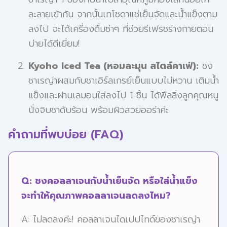
ละลายเข้ากัน จากนั้นเทโซดาแช่เย็นจัดและน้ำแข็งตาม
ลงไป จะได้เครื่องดื่มซ่าๆ ที่ช่วยรีเฟรชร่างกายตอน
บ่ายได้ดีเยี่ยม!
Kyoho Iced Tea (หอมละมุน สไตล์คาเฟ่):
ชง
ชาเรญ่าผสมกับชาเอิร์ลเกรย์เย็นแบบไม่หวาน เติมน้ำ
แข็งและฝานเลมอนใส่ลงไป 1 ชิ้น ได้ฟีลลิ่งลูกคุณหนู
นั่งจิบชาดับร้อน พร้อมผิวสวยออร่าค่ะ
คำถามที่พบบ่อย (FAQ)
Q: ชงคอลลาเจนกับน้ำเย็นจัด หรือใส่น้ำแข็ง
จะทำให้คุณภาพคอลลาเจนลดลงไหม?
A: ไม่ลดลงค่ะ! คอลลาเจนไดเปปไทด์ของชาเรญ่า