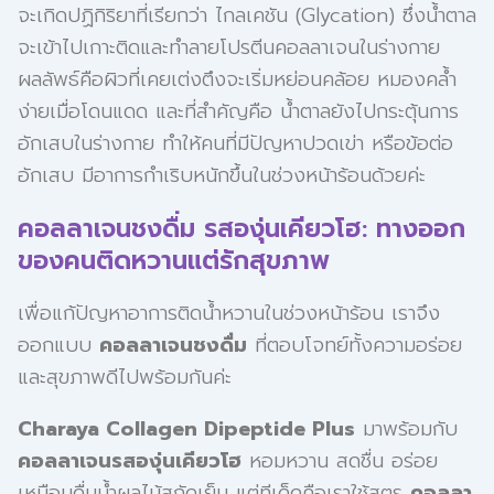
จะเกิดปฏิกิริยาที่เรียกว่า ไกลเคชัน (Glycation) ซึ่งน้ำตาล
จะเข้าไปเกาะติดและทำลายโปรตีนคอลลาเจนในร่างกาย
ผลลัพธ์คือผิวที่เคยเต่งตึงจะเริ่มหย่อนคล้อย หมองคล้ำ
ง่ายเมื่อโดนแดด และที่สำคัญคือ น้ำตาลยังไปกระตุ้นการ
อักเสบในร่างกาย ทำให้คนที่มีปัญหาปวดเข่า หรือข้อต่อ
อักเสบ มีอาการกำเริบหนักขึ้นในช่วงหน้าร้อนด้วยค่ะ
คอลลาเจนชงดื่ม รสองุ่นเคียวโฮ: ทางออก
ของคนติดหวานแต่รักสุขภาพ
เพื่อแก้ปัญหาอาการติดน้ำหวานในช่วงหน้าร้อน เราจึง
ออกแบบ
คอลลาเจนชงดื่ม
ที่ตอบโจทย์ทั้งความอร่อย
และสุขภาพดีไปพร้อมกันค่ะ
Charaya Collagen Dipeptide Plus
มาพร้อมกับ
คอลลาเจนรสองุ่นเคียวโฮ
หอมหวาน สดชื่น อร่อย
เหมือนดื่มน้ำผลไม้สกัดเย็น แต่ทีเด็ดคือเราใช้สูตร
คอลลา