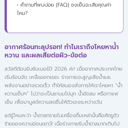
• คำถามที่พบบ่อย (FAQ) ชงเย็นจะเสียคุณค่า
ไหม?
อากาศร้อนทะลุปรอท! ทำไมเราถึงโหยหาน้ำ
หวาน และผลเสียต่อผิว-ข้อต่อ
สวัสดีต้อนรับซัมเมอร์ปี 2026 ค่ะ! เมื่ออากาศประเทศไทย
เริ่มร้อนจัด เหงื่อออกเยอะ ร่างกายจะสูญเสียน้ำและ
พลังงานอย่างรวดเร็ว ทำให้สมองสั่งการให้เราโหยหา “น้ำ
หวานเย็นๆ” ไม่ว่าจะเป็นชานมไข่มุก น้ำอัดลม หรือกาแฟ
เย็น เพื่อมาบูสต์ความสดชื่นให้ตัวเองระหว่างวัน
แต่รู้ไหมคะว่า น้ำตาลทรายในเครื่องดื่มเหล่านั้นคือศัตรูตัว
ร้ายของความอ่อนเยาว์! เมื่อร่างกายรับน้ำตาลมากเกินไป