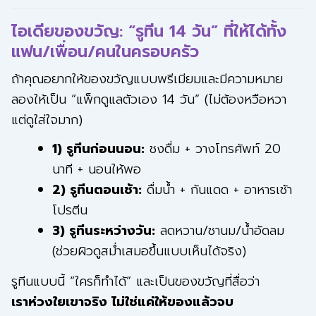
ไอเดียของขวัญ: “รูทีน 14 วัน” ที่ให้ได้ทั้ง
แฟน/เพื่อน/คนในครอบครัว
ถ้าคุณอยากให้ของขวัญแบบพรีเมียมและมีความหมาย
ลองให้เป็น “แพ็กดูแลตัวเอง 14 วัน” (ไม่ต้องหวือหวา
แต่ดูใส่ใจมาก)
1) รูทีนก่อนนอน:
ชงดื่ม + วางโทรศัพท์ 20
นาที + นอนให้พอ
2) รูทีนตอนเช้า:
ดื่มน้ำ + กันแดด + อาหารเช้า
โปรตีน
3) รูทีนระหว่างวัน:
ลดหวาน/ชานม/น้ำอัดลม
(ช่วยผิวดูสม่ำเสมอขึ้นแบบเห็นได้จริง)
รูทีนแบบนี้ “ใครก็ทำได้” และเป็นของขวัญที่สื่อว่า
เราห่วงใยเขาจริง ไม่ใช่แค่ให้ของแล้วจบ