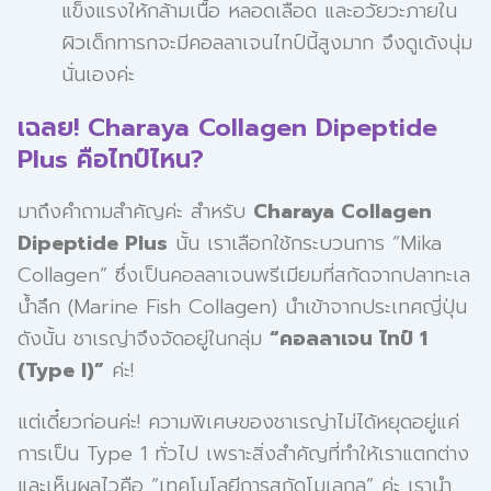
แข็งแรงให้กล้ามเนื้อ หลอดเลือด และอวัยวะภายใน
ผิวเด็กทารกจะมีคอลลาเจนไทป์นี้สูงมาก จึงดูเด้งนุ่ม
นั่นเองค่ะ
เฉลย! Charaya Collagen Dipeptide
Plus คือไทป์ไหน?
มาถึงคำถามสำคัญค่ะ สำหรับ
Charaya Collagen
Dipeptide Plus
นั้น เราเลือกใช้กระบวนการ “Mika
Collagen” ซึ่งเป็นคอลลาเจนพรีเมียมที่สกัดจากปลาทะเล
น้ำลึก (Marine Fish Collagen) นำเข้าจากประเทศญี่ปุ่น
ดังนั้น ชาเรญ่าจึงจัดอยู่ในกลุ่ม
“คอลลาเจน ไทป์ 1
(Type I)”
ค่ะ!
แต่เดี๋ยวก่อนค่ะ! ความพิเศษของชาเรญ่าไม่ได้หยุดอยู่แค่
การเป็น Type 1 ทั่วไป เพราะสิ่งสำคัญที่ทำให้เราแตกต่าง
และเห็นผลไวคือ “เทคโนโลยีการสกัดโมเลกุล” ค่ะ เรานำ