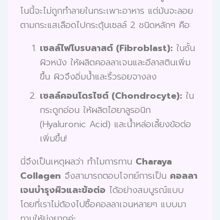
โนนี้จะไม่ถูกทำลายในกระเพาะอาหาร แต่มันจะลอย
ตามกระแสเลือดไปกระตุ้นเซลล์ 2 ชนิดหลักๆ คือ:
เซลล์ไฟโบรบลาสต์ (Fibroblast):
ในชั้น
ผิวหนัง ให้ผลิตคอลลาเจนและอีลาสตินเพิ่ม
ขึ้น ผิวจึงอิ่มน้ำและริ้วรอยจางลง
เซลล์คอนโดรไซต์ (Chondrocyte):
ใน
กระดูกอ่อน ให้ผลิตไฮยาลูรอนิก
(Hyaluronic Acid) และน้ำหล่อเลี้ยงข้อต่อ
เพิ่มขึ้น!
นี่จึงเป็นเหตุผลว่า ทำไมการทาน
Charaya
Collagen
จึงสามารถตอบโจทย์การเป็น
คอลลา
เจนบำรุงผิวและข้อต่อ
ได้อย่างสมบูรณ์แบบ
โดยที่เราไม่ต้องไปซื้อคอลลาเจนหลายๆ แบบมา
ทานให้ยุ่งยากค่ะ